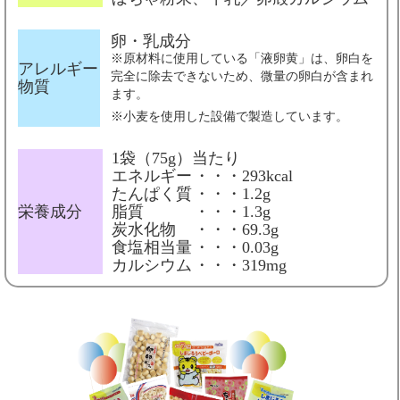
卵・乳成分
※原材料に使用している「液卵黄」は、卵白を
アレルギー
完全に除去できないため、微量の卵白が含まれ
物質
ます。
※小麦を使用した設備で製造しています。
1袋（75g）当たり
エネルギー
・・・293kcal
たんぱく質
・・・1.2g
栄養成分
脂質
・・・1.3g
炭水化物
・・・69.3g
食塩相当量
・・・0.03g
カルシウム
・・・319mg