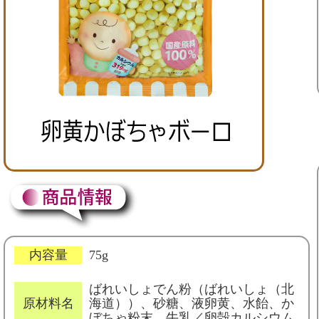
内容量
75g
ばれいしょでん粉（ばれいしょ（北
原材料名
海道））、砂糖、液卵黄、水飴、か
ぼちゃ粉末、牛乳／卵殻カルシウム