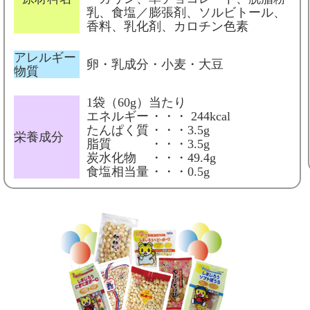
乳、食塩／膨張剤、ソルビトール、
香料、乳化剤、カロチン色素
アレルギー
卵・乳成分・小麦・大豆
物質
1袋（60g）当たり
エネルギー
・・・ 244kcal
たんぱく質
・・・3.5g
栄養成分
脂質
・・・3.5g
炭水化物
・・・49.4g
食塩相当量
・・・0.5g