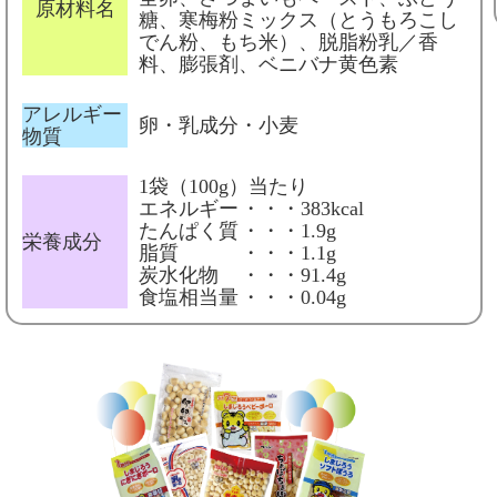
原材料名
糖、寒梅粉ミックス（とうもろこし
でん粉、もち米）、脱脂粉乳／香
料、膨張剤、ベニバナ黄色素
アレルギー
卵・乳成分・小麦
物質
1袋（100g）当たり
エネルギー
・・・383kcal
たんぱく質
・・・1.9g
栄養成分
脂質
・・・1.1g
炭水化物
・・・91.4g
食塩相当量
・・・0.04g